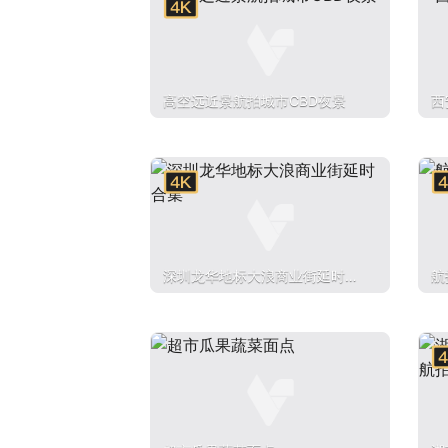
高空远近景航拍城市CBD夜景
西
深圳龙华地标大浪商业街延时合
航
集