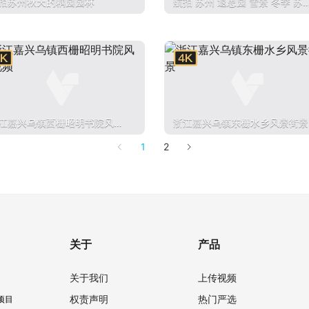
拍苏州秋天的耦园园林
航拍 苏州 退思园 雪景 冬季 苏
园林 同里古镇
江嘉兴乌镇西栅昭明书院风景
浙江嘉兴乌镇东栅水乡风景街景
频
1
2
关于
产品
关于我们
上传视频
权责声明
热门严选
项目