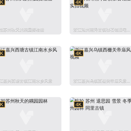
拍苏州秋天的耦园摇橹船
浙江湖州南浔古镇张石铭旧宅实
拍视频
江嘉兴西塘古镇江南水乡风景
浙江嘉兴乌镇西栅关帝庙风景视
频