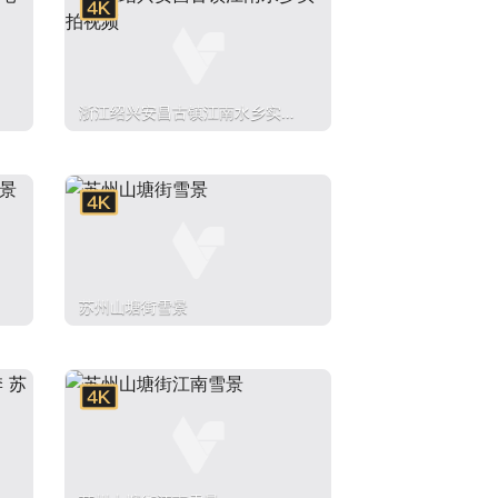
浙江绍兴安昌古镇江南水乡实拍
视频
苏州山塘街雪景