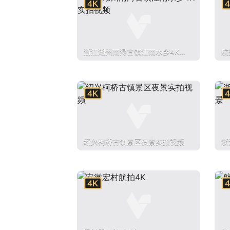
浙江湖州南浔古镇江南水乡4K实
航
拍视频
绍兴柯桥古镇景区夜景实拍视频
浙