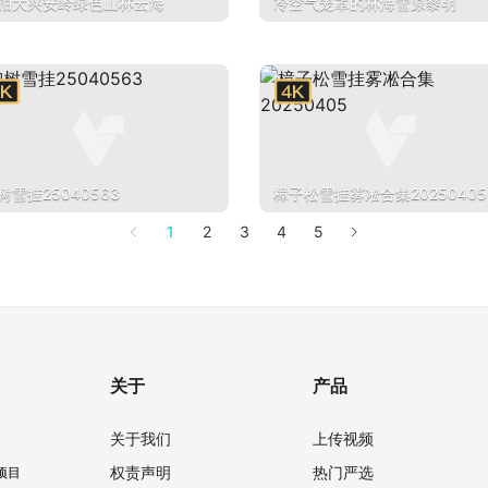
拍大兴安岭绿色山林云海
冷空气笼罩的林海雪原黎明
树雪挂25040563
樟子松雪挂雾凇合集20250405
1
2
3
4
5
关于
产品
关于我们
上传视频
权责声明
热门严选
项目