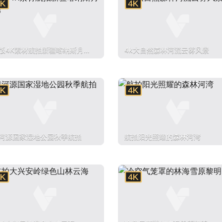
版4K素材航拍新疆喀纳斯月亮
4k大自然森林河流云雾风景
河源国家湿地公园秋季航拍
航拍阳光照耀的森林河湾