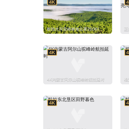
航拍大兴安岭林海云雾2506101
正
0
湾
4K内蒙古阿尔山驼峰岭航拍延时
根