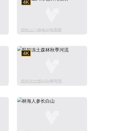
航拍山川绿色林海晨雾
航拍冻土森林秋季河流