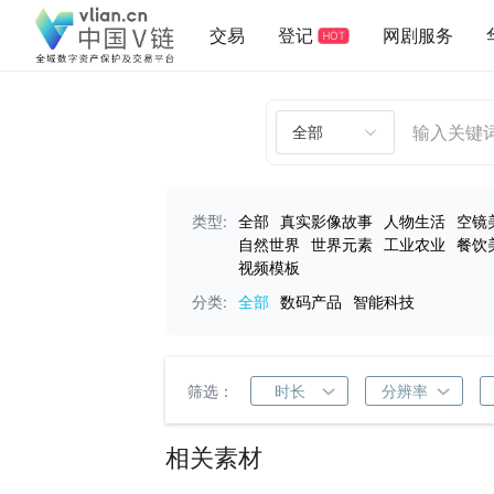
交易
登记
网剧服务
HOT
类型:
全部
真实影像故事
人物生活
空镜
自然世界
世界元素
工业农业
餐饮
视频模板
分类:
全部
数码产品
智能科技
筛选：
时长
分辨率
相关素材