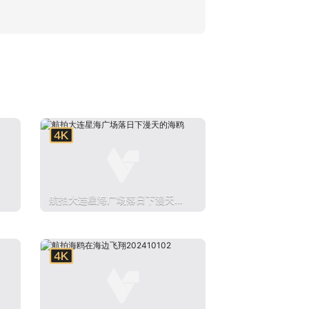
航拍大连星海广场落日下漫天的
海鸥