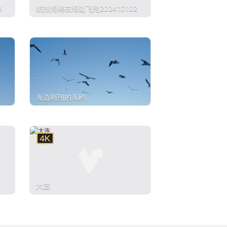
3
航拍海鸥在海边飞翔202410102
海边翱翔的海鸥
大连