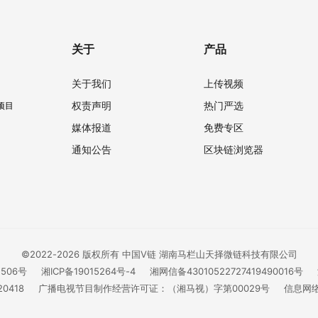
关于
产品
关于我们
上传视频
权责声明
热门严选
项目
媒体报道
免费专区
通知公告
区块链浏览器
©2022-2026 版权所有 中国V链 湖南马栏山天择微链科技有限公司
1506号
湘ICP备19015264号-4
湘网信备43010522727419490016号
0418
广播电视节目制作经营许可证：（湘马视）字第00029号
信息网络