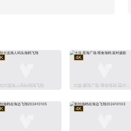
拍大连渔人码头海鸥飞翔
大连 星海广场 喂食海鸥 延时摄
影