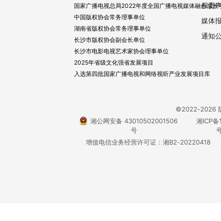
权责
国家广播电视总局2022年度全国广播电视媒体融合成长
中国版权协会常务理事单位
媒体
湖南省版权协会常务理事单位
通知
长沙市版权协会副会长单位
长沙市电影电视艺术家协会理事单位
2025年省级文化强省发展项目
入选第四批国家广播电视和网络视听产业发展项目库
©2022-20
湘公网安备 43010502001506
湘ICP备1
号
号
增值电信业务经营许可证：湘B2-20220418