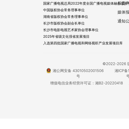
权责
国家广播电视总局2022年度全国广播电视媒体融合成长
中国版权协会常务理事单位
媒体
湖南省版权协会常务理事单位
通知
长沙市版权协会副会长单位
长沙市电影电视艺术家协会理事单位
2025年省级文化强省发展项目
入选第四批国家广播电视和网络视听产业发展项目库
©2022-20
湘公网安备 43010502001506
湘ICP备1
号
号
增值电信业务经营许可证：湘B2-20220418