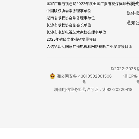
权责
国家广播电视总局2022年度全国广播电视媒体融合成长
中国版权协会常务理事单位
媒体
湖南省版权协会常务理事单位
通知
长沙市版权协会副会长单位
长沙市电影电视艺术家协会理事单位
2025年省级文化强省发展项目
入选第四批国家广播电视和网络视听产业发展项目库
©2022-20
湘公网安备 43010502001506
湘ICP备1
号
号
增值电信业务经营许可证：湘B2-20220418