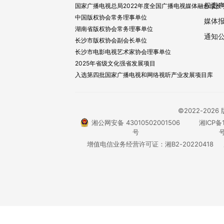
权责
国家广播电视总局2022年度全国广播电视媒体融合成长
中国版权协会常务理事单位
媒体
湖南省版权协会常务理事单位
通知
长沙市版权协会副会长单位
长沙市电影电视艺术家协会理事单位
2025年省级文化强省发展项目
入选第四批国家广播电视和网络视听产业发展项目库
©2022-20
湘公网安备 43010502001506
湘ICP备1
号
号
增值电信业务经营许可证：湘B2-20220418