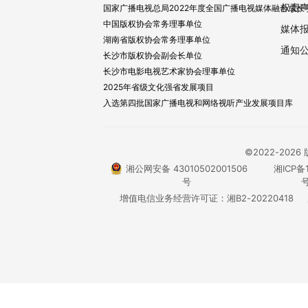
权责
国家广播电视总局2022年度全国广播电视媒体融合成长
中国版权协会常务理事单位
媒体
湖南省版权协会常务理事单位
通知
长沙市版权协会副会长单位
长沙市电影电视艺术家协会理事单位
2025年省级文化强省发展项目
入选第四批国家广播电视和网络视听产业发展项目库
©2022-20
湘公网安备 43010502001506
湘ICP备1
号
号
增值电信业务经营许可证：湘B2-20220418