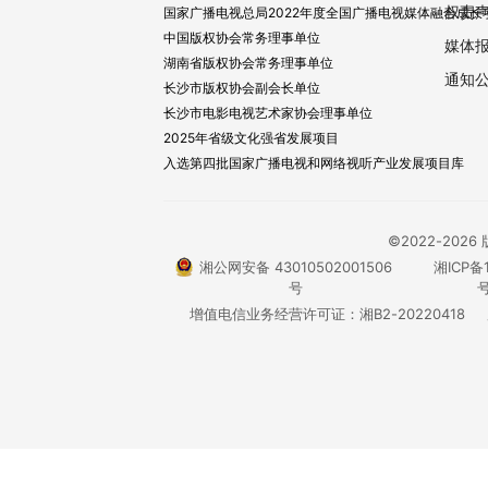
权责
国家广播电视总局2022年度全国广播电视媒体融合成长
中国版权协会常务理事单位
媒体
湖南省版权协会常务理事单位
通知
长沙市版权协会副会长单位
长沙市电影电视艺术家协会理事单位
2025年省级文化强省发展项目
入选第四批国家广播电视和网络视听产业发展项目库
©2022-20
湘公网安备 43010502001506
湘ICP备1
号
号
增值电信业务经营许可证：湘B2-20220418