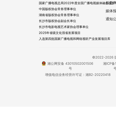
权责
国家广播电视总局2022年度全国广播电视媒体融合成长
中国版权协会常务理事单位
媒体
湖南省版权协会常务理事单位
通知
长沙市版权协会副会长单位
长沙市电影电视艺术家协会理事单位
2025年省级文化强省发展项目
入选第四批国家广播电视和网络视听产业发展项目库
©2022-20
湘公网安备 43010502001506
湘ICP备1
号
号
增值电信业务经营许可证：湘B2-20220418