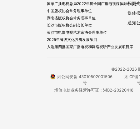
权责
国家广播电视总局2022年度全国广播电视媒体融合成长
中国版权协会常务理事单位
媒体
湖南省版权协会常务理事单位
通知
长沙市版权协会副会长单位
长沙市电影电视艺术家协会理事单位
2025年省级文化强省发展项目
入选第四批国家广播电视和网络视听产业发展项目库
©2022-20
湘公网安备 43010502001506
湘ICP备1
号
号
增值电信业务经营许可证：湘B2-20220418