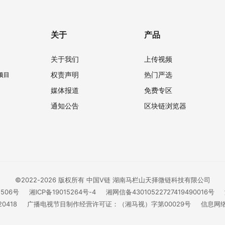
关于
产品
关于我们
上传视频
权责声明
热门严选
项目
媒体报道
免费专区
通知公告
区块链浏览器
©2022-2026 版权所有 中国V链 湖南马栏山天择微链科技有限公司
1506号
湘ICP备19015264号-4
湘网信备43010522727419490016号
0418
广播电视节目制作经营许可证：（湘马视）字第00029号
信息网络