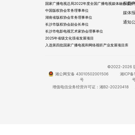
权责
国家广播电视总局2022年度全国广播电视媒体融合成长
中国版权协会常务理事单位
媒体
湖南省版权协会常务理事单位
通知
长沙市版权协会副会长单位
长沙市电影电视艺术家协会理事单位
2025年省级文化强省发展项目
入选第四批国家广播电视和网络视听产业发展项目库
©2022-20
湘公网安备 43010502001506
湘ICP备1
号
号
增值电信业务经营许可证：湘B2-20220418