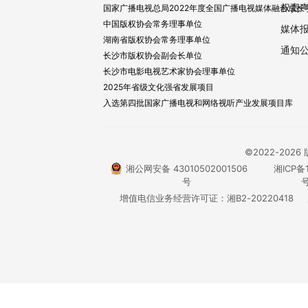
权责
国家广播电视总局2022年度全国广播电视媒体融合成长
中国版权协会常务理事单位
媒体
湖南省版权协会常务理事单位
通知
长沙市版权协会副会长单位
长沙市电影电视艺术家协会理事单位
2025年省级文化强省发展项目
入选第四批国家广播电视和网络视听产业发展项目库
©2022-20
湘公网安备 43010502001506
湘ICP备1
号
号
增值电信业务经营许可证：湘B2-20220418