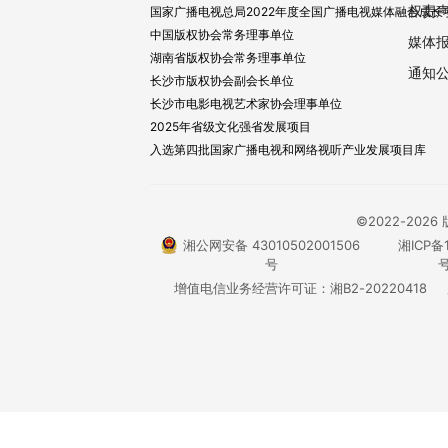
权责
国家广播电视总局2022年度全国广播电视媒体融合成长
中国版权协会常务理事单位
媒体
湖南省版权协会常务理事单位
通知
长沙市版权协会副会长单位
长沙市电影电视艺术家协会理事单位
2025年省级文化强省发展项目
入选第四批国家广播电视和网络视听产业发展项目库
©2022-20
湘公网安备 43010502001506
湘ICP备1
号
号
增值电信业务经营许可证：湘B2-20220418