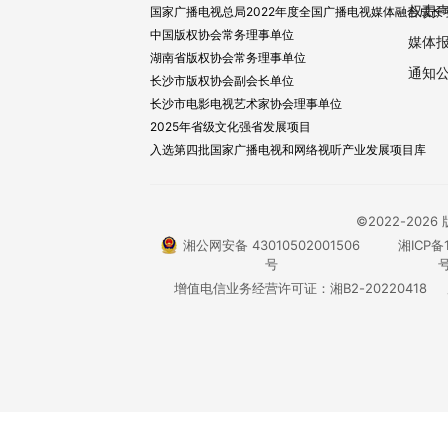
权责
国家广播电视总局2022年度全国广播电视媒体融合成长
中国版权协会常务理事单位
媒体
湖南省版权协会常务理事单位
通知
长沙市版权协会副会长单位
长沙市电影电视艺术家协会理事单位
2025年省级文化强省发展项目
入选第四批国家广播电视和网络视听产业发展项目库
©2022-20
湘公网安备 43010502001506
湘ICP备1
号
号
增值电信业务经营许可证：湘B2-20220418