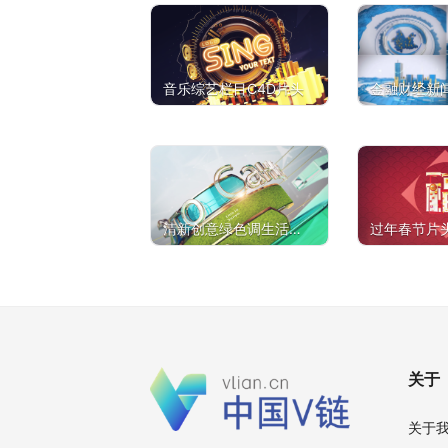
音乐综艺栏目C4D片头
金融财经新
栏目C4D工
清新创意绿色调生活新
过年春节片头
闻资讯C4D工程
E工程
关于
关于