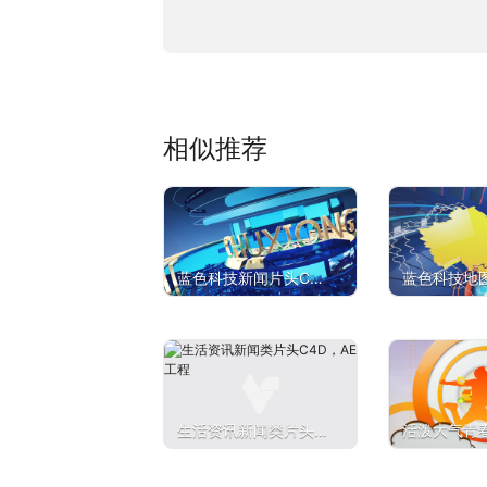
相似推荐
蓝色科技新闻片头C4D
蓝色科技地
工程
C4D工程
生活资讯新闻类片头C
活泼大气青
4D，AE工程
演绎C4D工