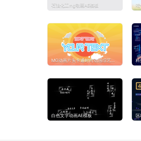
石油化工mg动画AE模板
端
MG动画片头卡通时尚动感综艺
科
创意AE模板
白色文字动画AE模板
区