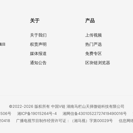
关于
产品
关于我们
上传视频
权责声明
热门严选
项目
媒体报道
免费专区
通知公告
区块链浏览器
©2022-2026 版权所有 中国V链 湖南马栏山天择微链科技有限公司
1506号
湘ICP备19015264号-4
湘网信备43010522727419490016号
0418
广播电视节目制作经营许可证：（湘马视）字第00029号
信息网络