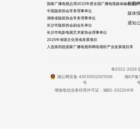
权责
国家广播电视总局2022年度全国广播电视媒体融合成长
中国版权协会常务理事单位
媒体
湖南省版权协会常务理事单位
通知
长沙市版权协会副会长单位
长沙市电影电视艺术家协会理事单位
2025年省级文化强省发展项目
入选第四批国家广播电视和网络视听产业发展项目库
©2022-20
湘公网安备 43010502001506
湘ICP备1
号
号
增值电信业务经营许可证：湘B2-20220418