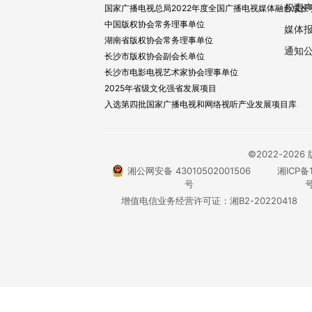
权责
国家广播电视总局2022年度全国广播电视媒体融合成长
中国版权协会常务理事单位
媒体
湖南省版权协会常务理事单位
通知
长沙市版权协会副会长单位
长沙市电影电视艺术家协会理事单位
2025年省级文化强省发展项目
入选第四批国家广播电视和网络视听产业发展项目库
©2022-20
湘公网安备 43010502001506
湘ICP备1
号
号
增值电信业务经营许可证：湘B2-20220418