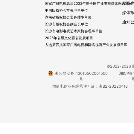
权责
国家广播电视总局2022年度全国广播电视媒体融合成长
中国版权协会常务理事单位
媒体
湖南省版权协会常务理事单位
通知
长沙市版权协会副会长单位
长沙市电影电视艺术家协会理事单位
2025年省级文化强省发展项目
入选第四批国家广播电视和网络视听产业发展项目库
©2022-20
湘公网安备 43010502001506
湘ICP备1
号
号
增值电信业务经营许可证：湘B2-20220418