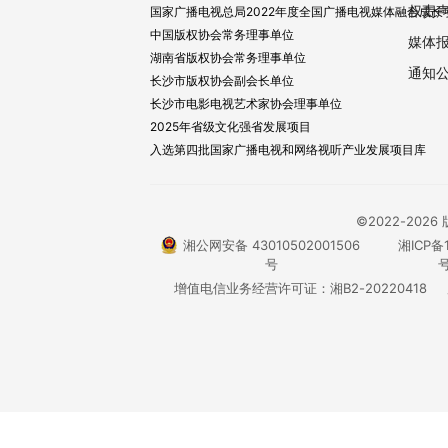
权责
国家广播电视总局2022年度全国广播电视媒体融合成长
中国版权协会常务理事单位
媒体
湖南省版权协会常务理事单位
通知
长沙市版权协会副会长单位
长沙市电影电视艺术家协会理事单位
2025年省级文化强省发展项目
入选第四批国家广播电视和网络视听产业发展项目库
©2022-20
湘公网安备 43010502001506
湘ICP备1
号
号
增值电信业务经营许可证：湘B2-20220418