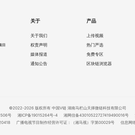
关于
产品
关于我们
上传视频
权责声明
热门严选
项目
媒体报道
免费专区
通知公告
区块链浏览器
©2022-2026 版权所有 中国V链 湖南马栏山天择微链科技有限公司
1506号
湘ICP备19015264号-4
湘网信备43010522727419490016号
0418
广播电视节目制作经营许可证：（湘马视）字第00029号
信息网络