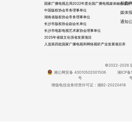
权责
国家广播电视总局2022年度全国广播电视媒体融合成长
中国版权协会常务理事单位
媒体
湖南省版权协会常务理事单位
通知
长沙市版权协会副会长单位
长沙市电影电视艺术家协会理事单位
2025年省级文化强省发展项目
入选第四批国家广播电视和网络视听产业发展项目库
©2022-20
湘公网安备 43010502001506
湘ICP备1
号
号
增值电信业务经营许可证：湘B2-20220418