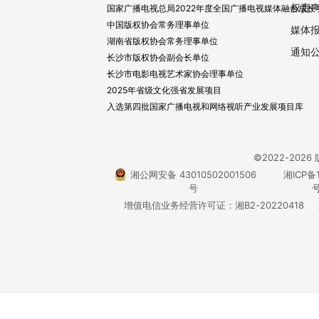
权责
国家广播电视总局2022年度全国广播电视媒体融合成长
中国版权协会常务理事单位
媒体
湖南省版权协会常务理事单位
通知
长沙市版权协会副会长单位
长沙市电影电视艺术家协会理事单位
2025年省级文化强省发展项目
入选第四批国家广播电视和网络视听产业发展项目库
©2022-20
湘公网安备 43010502001506
湘ICP备1
号
号
增值电信业务经营许可证：湘B2-20220418