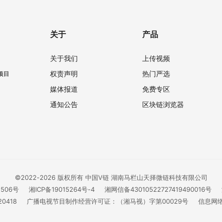
关于
产品
关于我们
上传视频
权责声明
热门严选
项目
媒体报道
免费专区
通知公告
区块链浏览器
©2022-2026 版权所有 中国V链 湖南马栏山天择微链科技有限公司
1506号
湘ICP备19015264号-4
湘网信备43010522727419490016号
0418
广播电视节目制作经营许可证：（湘马视）字第00029号
信息网络