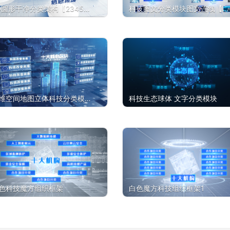
D圆形干净分类架构【2345
科技图文分类模块图文连线【展
】
示六画面】
维空间地图立体科技分类模块
科技生态球体 文字分类模块
构【2-10文字分类】
色科技魔方组织框架
白色魔方科技组织框架1