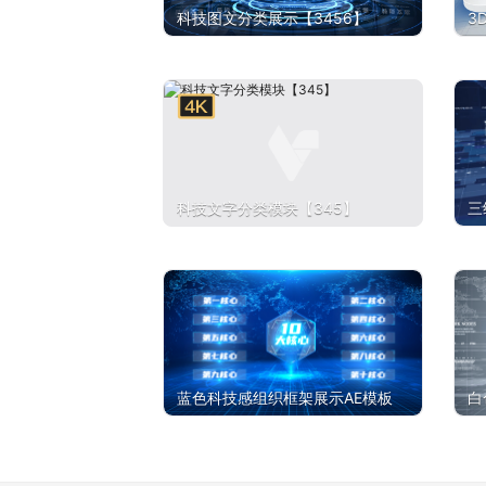
科技图文分类展示【3456】
3
6
科技文字分类模块【345】
三
架
蓝色科技感组织框架展示AE模板
白