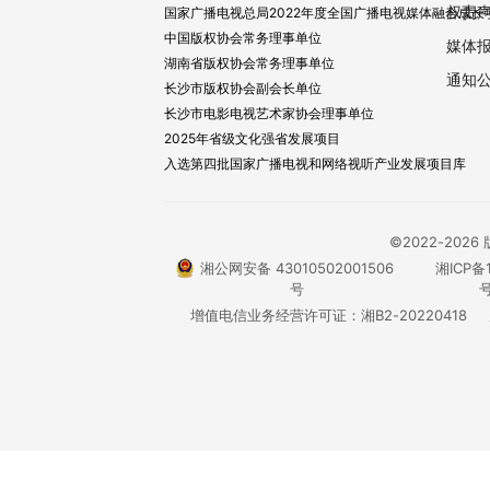
权责
国家广播电视总局2022年度全国广播电视媒体融合成长
中国版权协会常务理事单位
媒体
湖南省版权协会常务理事单位
通知
长沙市版权协会副会长单位
长沙市电影电视艺术家协会理事单位
2025年省级文化强省发展项目
入选第四批国家广播电视和网络视听产业发展项目库
©2022-20
湘公网安备 43010502001506
湘ICP备1
号
号
增值电信业务经营许可证：湘B2-20220418