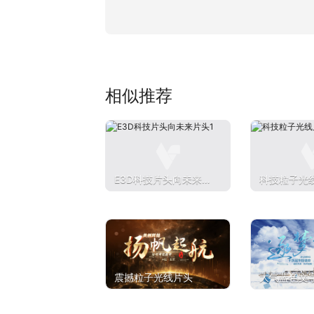
相似推荐
E3D科技片头向未来片
科技粒子光
头1
震撼粒子光线片头
大气蓝色文