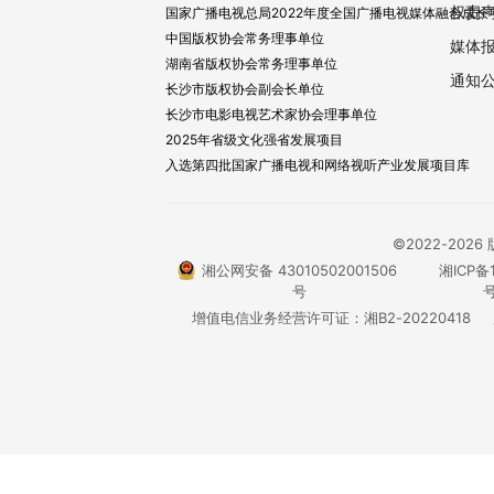
权责
国家广播电视总局2022年度全国广播电视媒体融合成长
中国版权协会常务理事单位
媒体
湖南省版权协会常务理事单位
通知
长沙市版权协会副会长单位
长沙市电影电视艺术家协会理事单位
2025年省级文化强省发展项目
入选第四批国家广播电视和网络视听产业发展项目库
©2022-20
湘公网安备 43010502001506
湘ICP备1
号
号
增值电信业务经营许可证：湘B2-20220418