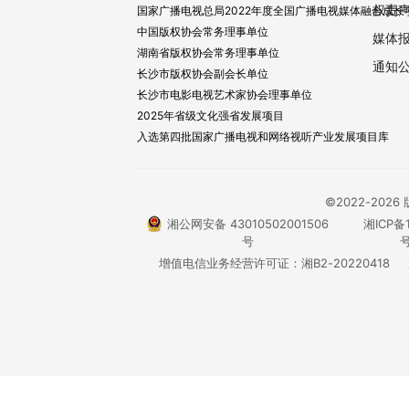
权责
国家广播电视总局2022年度全国广播电视媒体融合成长
中国版权协会常务理事单位
媒体
湖南省版权协会常务理事单位
通知
长沙市版权协会副会长单位
长沙市电影电视艺术家协会理事单位
2025年省级文化强省发展项目
入选第四批国家广播电视和网络视听产业发展项目库
©2022-20
湘公网安备 43010502001506
湘ICP备1
号
号
增值电信业务经营许可证：湘B2-20220418