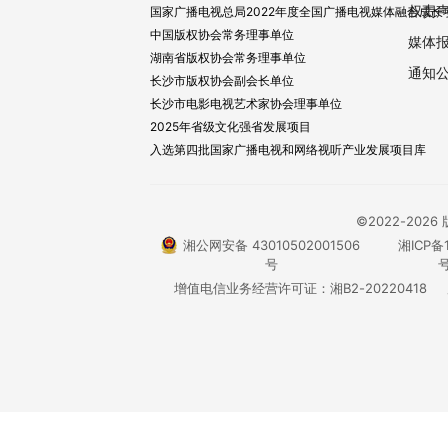
权责
国家广播电视总局2022年度全国广播电视媒体融合成长
中国版权协会常务理事单位
媒体
湖南省版权协会常务理事单位
通知
长沙市版权协会副会长单位
长沙市电影电视艺术家协会理事单位
2025年省级文化强省发展项目
入选第四批国家广播电视和网络视听产业发展项目库
©2022-20
湘公网安备 43010502001506
湘ICP备1
号
号
增值电信业务经营许可证：湘B2-20220418