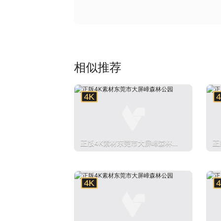
相似推荐
正版4K素材东莞市大屏嶂森林公
正
园
园