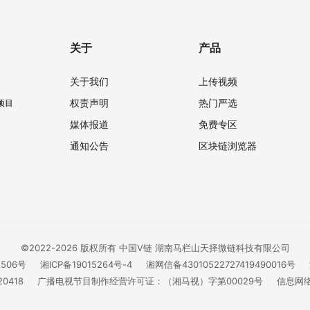
关于
产品
关于我们
上传视频
权责声明
热门严选
项目
媒体报道
免费专区
通知公告
区块链浏览器
©2022-2026 版权所有 中国V链 湖南马栏山天择微链科技有限公司
1506号
湘ICP备19015264号-4
湘网信备43010522727419490016号
0418
广播电视节目制作经营许可证：（湘马视）字第00029号
信息网络