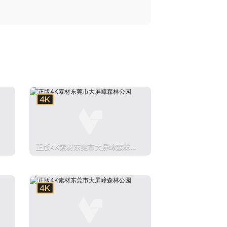
公
正版4K素材东莞市大屏嶂森林公
园