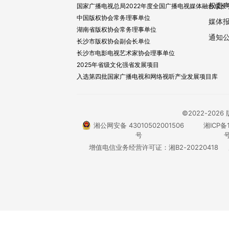
权责
国家广播电视总局2022年度全国广播电视媒体融合成长
中国版权协会常务理事单位
媒体
湖南省版权协会常务理事单位
通知
长沙市版权协会副会长单位
长沙市电影电视艺术家协会理事单位
2025年省级文化强省发展项目
入选第四批国家广播电视和网络视听产业发展项目库
©2022-20
湘公网安备 43010502001506
湘ICP备1
号
号
增值电信业务经营许可证：湘B2-20220418