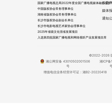
权责
国家广播电视总局2022年度全国广播电视媒体融合成长
中国版权协会常务理事单位
媒体
湖南省版权协会常务理事单位
通知
长沙市版权协会副会长单位
长沙市电影电视艺术家协会理事单位
2025年省级文化强省发展项目
入选第四批国家广播电视和网络视听产业发展项目库
©2022-20
湘公网安备 43010502001506
湘ICP备1
号
号
增值电信业务经营许可证：湘B2-20220418