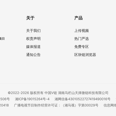
关于
产品
关于我们
上传视频
权责声明
热门严选
项目
媒体报道
免费专区
通知公告
区块链浏览器
©2022-2026 版权所有 中国V链 湖南马栏山天择微链科技有限公司
1506号
湘ICP备19015264号-4
湘网信备43010522727419490016号
0418
广播电视节目制作经营许可证：（湘马视）字第00029号
信息网络