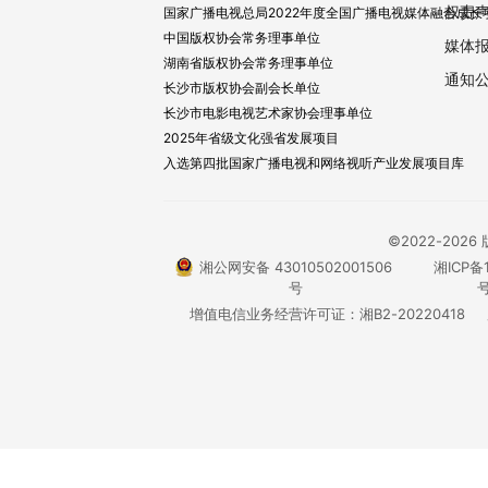
权责
国家广播电视总局2022年度全国广播电视媒体融合成长
中国版权协会常务理事单位
媒体
湖南省版权协会常务理事单位
通知
长沙市版权协会副会长单位
长沙市电影电视艺术家协会理事单位
2025年省级文化强省发展项目
入选第四批国家广播电视和网络视听产业发展项目库
©2022-20
湘公网安备 43010502001506
湘ICP备1
号
号
增值电信业务经营许可证：湘B2-20220418