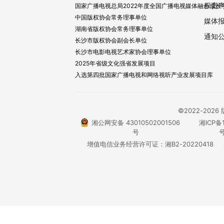
权责
国家广播电视总局2022年度全国广播电视媒体融合成长
中国版权协会常务理事单位
媒体
湖南省版权协会常务理事单位
通知
长沙市版权协会副会长单位
长沙市电影电视艺术家协会理事单位
2025年省级文化强省发展项目
入选第四批国家广播电视和网络视听产业发展项目库
©2022-20
湘公网安备 43010502001506
湘ICP备1
号
号
增值电信业务经营许可证：湘B2-20220418