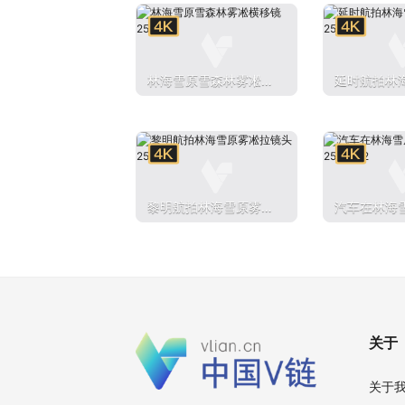
林海雪原雪森林雾凇横
延时航拍林
移镜250104
林250104
黎明航拍林海雪原雾凇
汽车在林海
拉镜头250104
中穿行2501
关于
关于