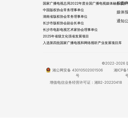
权责
国家广播电视总局2022年度全国广播电视媒体融合成长
中国版权协会常务理事单位
媒体
湖南省版权协会常务理事单位
通知
长沙市版权协会副会长单位
长沙市电影电视艺术家协会理事单位
2025年省级文化强省发展项目
入选第四批国家广播电视和网络视听产业发展项目库
©2022-20
湘公网安备 43010502001506
湘ICP备1
号
号
增值电信业务经营许可证：湘B2-20220418