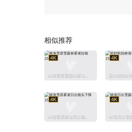
相似推荐
林海雪原雪森林雾凇拉
延时航拍林
镜250104
林250104
林海雪原雾凇日出镜头
林海日出雪
下降250104
50104