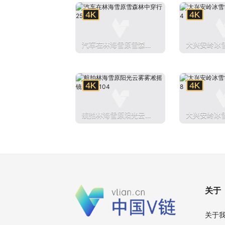
汽车在林海雪原雪森林
大兴安岭冰
中穿行2501061
林雾凇4
航拍林海雪原阳光云雾
大兴安岭冰
雾凇摇镜头250104
林雾凇8
关于
关于