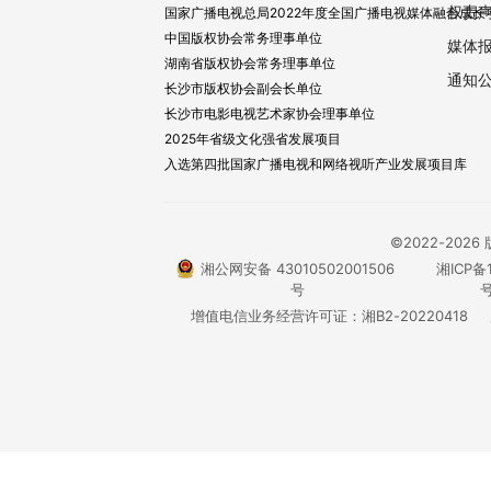
权责
国家广播电视总局2022年度全国广播电视媒体融合成长
中国版权协会常务理事单位
媒体
湖南省版权协会常务理事单位
通知
长沙市版权协会副会长单位
长沙市电影电视艺术家协会理事单位
2025年省级文化强省发展项目
入选第四批国家广播电视和网络视听产业发展项目库
©2022-20
湘公网安备 43010502001506
湘ICP备1
号
号
增值电信业务经营许可证：湘B2-20220418