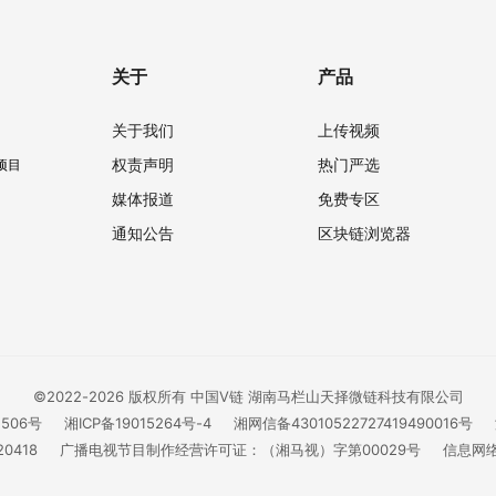
关于
产品
关于我们
上传视频
权责声明
热门严选
项目
媒体报道
免费专区
通知公告
区块链浏览器
©2022-2026 版权所有 中国V链 湖南马栏山天择微链科技有限公司
1506号
湘ICP备19015264号-4
湘网信备43010522727419490016号
0418
广播电视节目制作经营许可证：（湘马视）字第00029号
信息网络