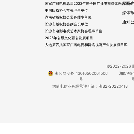
权责
国家广播电视总局2022年度全国广播电视媒体融合成长
中国版权协会常务理事单位
媒体
湖南省版权协会常务理事单位
通知
长沙市版权协会副会长单位
长沙市电影电视艺术家协会理事单位
2025年省级文化强省发展项目
入选第四批国家广播电视和网络视听产业发展项目库
©2022-20
湘公网安备 43010502001506
湘ICP备1
号
号
增值电信业务经营许可证：湘B2-20220418