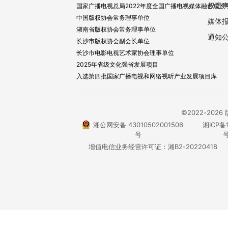
权责
国家广播电视总局2022年度全国广播电视媒体融合成长
中国版权协会常务理事单位
媒体
湖南省版权协会常务理事单位
通知
长沙市版权协会副会长单位
长沙市电影电视艺术家协会理事单位
2025年省级文化强省发展项目
入选第四批国家广播电视和网络视听产业发展项目库
©2022-20
湘公网安备 43010502001506
湘ICP备1
号
号
增值电信业务经营许可证：湘B2-20220418