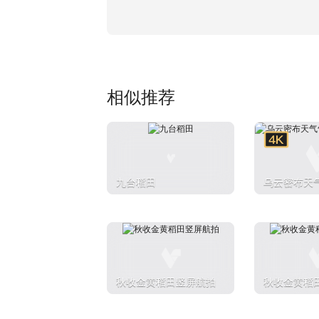
相似推荐
九台稻田
乌云密布天
秋收金黄稻田竖屏航拍
秋收金黄稻