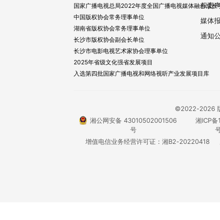
权责
国家广播电视总局2022年度全国广播电视媒体融合成长
中国版权协会常务理事单位
媒体
湖南省版权协会常务理事单位
通知
长沙市版权协会副会长单位
长沙市电影电视艺术家协会理事单位
2025年省级文化强省发展项目
入选第四批国家广播电视和网络视听产业发展项目库
©2022-20
湘公网安备 43010502001506
湘ICP备1
号
号
增值电信业务经营许可证：湘B2-20220418